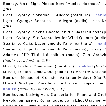
Bonnay, Max: Eight Pieces from “Musica ricercata”, 
ZIP)
Ligeti, György: Sonatina, I. Allegro (partitura) –
náhl
Ligeti, György: Sonatina, I. Allegro (audio), Irina
ZIP)
Ligeti, György: Sechs Bagatellen für Bläserquintett (p
Ligeti, György: Six Bagatelles for Wind Quintet (aud
Saariaho, Kaija: Laconisme de l'aile (partitura) –
náh
Saariaho, Kaija: Laconisme de l'aile (audio), Lesle
Adámek, Jiří: Tiká tiká politika (audio), Zita Mor
(heslo vyžadováno, ZIP)
Murail, Tristan: Gondwana (partitura) –
náhled
(heslo
Murail, Tristan: Gondwana (audio), Orchestre Nation
Boursier-Mougenot, Céleste: Variation (video), São 
Mozart, Wolfgang Amadeus: Le Nozze di Figaro, Sinfo
náhled
(heslo vyžadováno, ZIP)
Beethoven, Ludwig van: Concerto for Piano and Orche
Révolutionnaire et Romantique, John Eliot Gardiner 
Beethoven, Ludwig van: Concerto for Piano and Orch