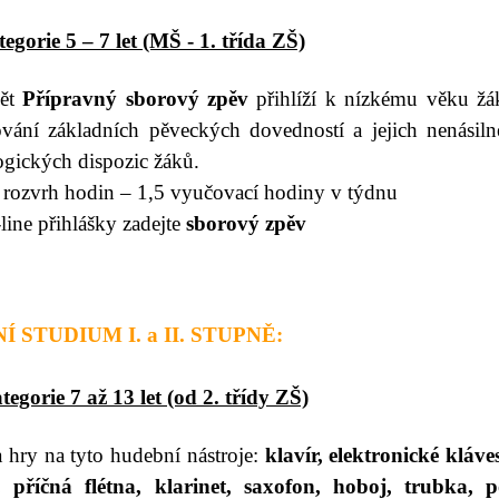
gorie 5 – 7 let (MŠ - 1. třída ZŠ)
ět
Přípravný sborový zpěv
přihlíží k nízkému věku žá
vání základních pěveckých dovedností a jejich nenásiln
ogických dispozic žáků.
rozvrh hodin – 1,5 vyučovací hodiny v týdnu
line přihlášky zad
ejte
sborový zpěv
 STUDIUM I. a II. STUPNĚ:
egorie 7 až 13 let (od 2. třídy ZŠ)
hry na tyto hudební nástroje:
klavír, elektronické kláve
a, příčná flétna, klarinet, saxofon, hoboj, trubka, p