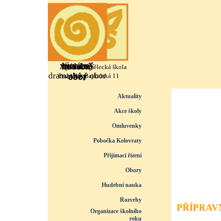
Přejít na obsah
výtvarný
literárně
taneční
hudební
Základní umělecká škola
dramatický obor
obor
obor
obor
Praha 10, Bajkalská 11
Přeskočit menu
Aktuality
Akce školy
Omluvenky
Pobočka Kolovraty
Přijímací řízení
▼
Obory
▼
Hudební nauka
▼
Rozvrhy
▼
PŘÍPRAV
Organizace školního
roku