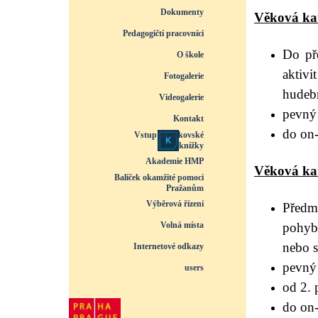
Dokumenty
▼
Věková kat
Pedagogičtí pracovníci
▼
Do p
O škole
▼
aktivi
Fotogalerie
▼
hudeb
Videogalerie
▼
pevný 
Kontakt
do on-
Vstup do žákovské
knížky
Akademie HMP
Věková kate
Balíček okamžité pomoci
Pražanům
Výběrová řízení
Předm
Volná místa
pohybo
nebo 
Internetové odkazy
pevný 
users
od 2. 
do on-