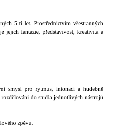
ých 5-ti let. Prostřednictvím všestranných
jejich fantazie, představivost, kreativita a
rní smysl pro rytmus, intonaci a hudebně
 rozdělováni do studia jednotlivých nástrojů
ólového zpěvu.