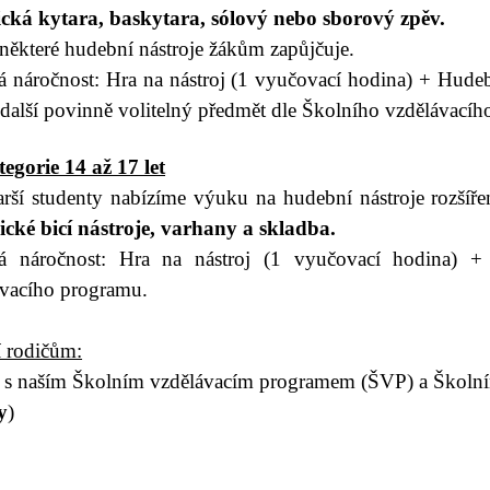
ická kytara, baskytara, sólový nebo sborový zpěv.
některé hudební nástroje žákům zapůjčuje.
 náročnost: Hra na nástroj (1 vyučovací hodina) + Hude
 další povinně volitelný předmět dle Školního vzdělávací
egorie 14 až 17 let
arší studenty nabízíme výuku na hudební nástroje rozšíř
cké bicí nástroje, varhany a skladba.
á náročnost: Hra na nástroj (1 vyučovací hodina) +
ávacího programu.
 rodičům:
e s naším Školním vzdělávacím programem (ŠVP) a Školní
y
)