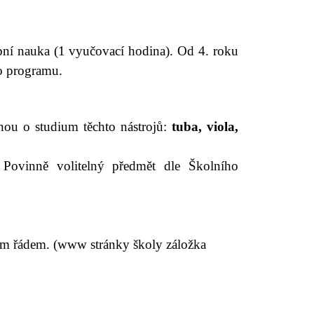
bní nauka (1 vyučovací hodina).
Od 4. roku
ho programu.
enou o studium těchto nástrojů:
tuba, viola,
 Povinně volitelný předmět dle Školního
m řádem. (www stránky školy záložka