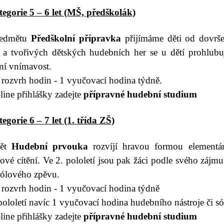
egorie 5 – 6 let (MŠ, předškolák)
ředmětu
Předškolní přípravka
přijímáme děti od dovršen
t a tvořivých dětských hudebních her se u dětí prohlubuje 
ní vnímavost.
rozvrh hodin - 1 vyučovací hodina týdně.
line přihlášky zad
ejte
přípravné hudební studium
gorie 6 – 7 let (1. třída ZŠ)
ět
Hudební prvouka
rozvíjí hravou formou elementá
vé cítění. Ve 2. pololetí jsou pak žáci podle svého zájmu
sólového zpěvu.
rozvrh hodin - 1 vyučovací hodina týdně
pololetí navíc 1 vyučovací hodina hudebního nástroje či s
line přihlášky zad
ejte
přípravné hudební studium