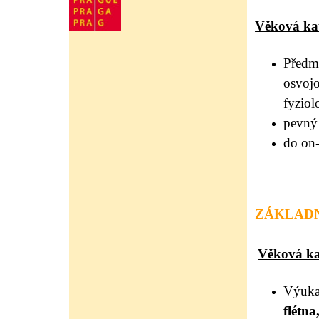
Věková kate
Předm
osvojo
fyziol
pevný 
do on-
ZÁKLADNÍ
Věková kat
Výuka 
flétn