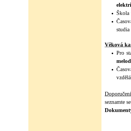
elektr
Škola 
Časová
studia
Věková kat
Pro st
melodi
Časov
vzděl
Doporučení
seznamte s
Dokument