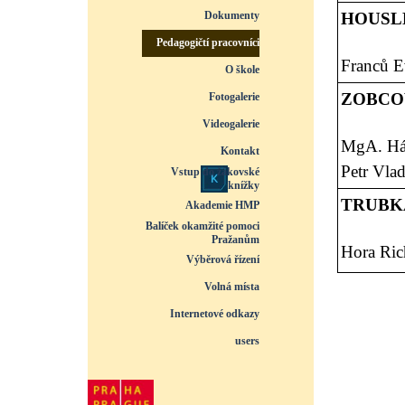
Dokumenty
HOUSL
▼
Pedagogičtí pracovníci
▼
Franců 
O škole
▼
ZOBCOV
Fotogalerie
▼
Videogalerie
▼
MgA. Há
Kontakt
Petr Vlad
Vstup do žákovské
knížky
TRUBKA
Akademie HMP
Balíček okamžité pomoci
Pražanům
Hora Ric
Výběrová řízení
Volná místa
Internetové odkazy
users