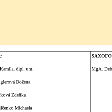
:
SAXOFO
Kamila, dipl. um.
MgA. Debř
glerová Božena
čková Zdeňka
ilčenko Michaela