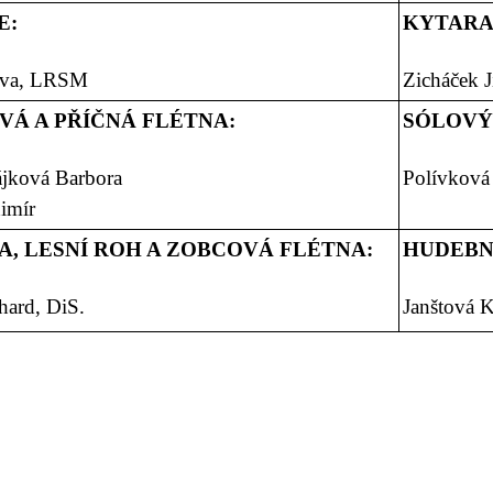
E:
KYTARA
Eva, LRSM
Zicháček Ji
Á A PŘÍČNÁ FLÉTNA:
SÓLOVÝ
jková Barbora
Polívková 
imír
, LESNÍ ROH A ZOBCOVÁ FLÉTNA:
HUDEBN
hard, DiS.
Janštová K