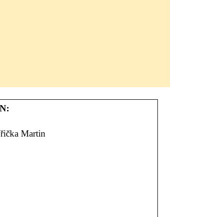
N:
ička Martin