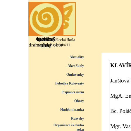
Přejít na obsah
výtvarný
literárně
taneční
hudební
Základní umělecká škola
dramatický obor
obor
obor
obor
Praha 10, Bajkalská 11
Přeskočit menu
Aktuality
KLAVÍR
Akce školy
Omluvenky
Janštová 
Pobočka Kolovraty
Přijímací řízení
▼
MgA. En
Obory
▼
Hudební nauka
▼
Bc. Polá
Rozvrhy
▼
Organizace školního
Mgr. Vas
roku