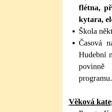
flétna, p
kytara, e
Škola něk
Časová ná
Hudební n
povinně 
programu
Věková kateg