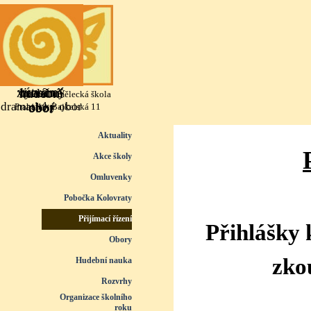
Přejít na obsah
výtvarný
literárně
taneční
hudební
Základní umělecká škola
dramatický obor
obor
obor
obor
Praha 10, Bajkalská 11
Přeskočit menu
Aktuality
Akce školy
Omluvenky
Pobočka Kolovraty
Přijímací řízení
▼
Přihlášky 
Obory
▼
zko
Hudební nauka
▼
Rozvrhy
▼
Organizace školního
roku