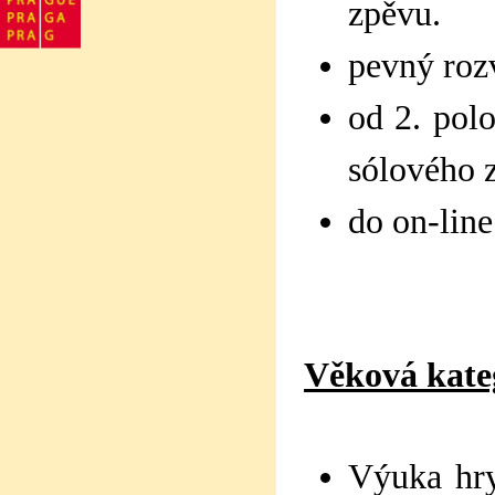
zpěvu.
pevný roz
od 2. polo
sólového 
do on-line
Věková kateg
Výuka hry