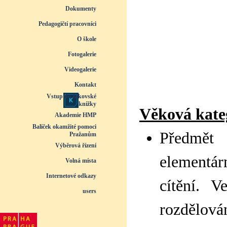
Dokumenty
▼
Pedagogičtí pracovníci
▼
O škole
▼
Fotogalerie
▼
Videogalerie
▼
Kontakt
Vstup do žákovské
knížky
Věková katego
Akademie HMP
Balíček okamžité pomoci
Předmět
Pražanům
Výběrová řízení
elementár
Volná místa
Internetové odkazy
cítění. 
users
rozdělová