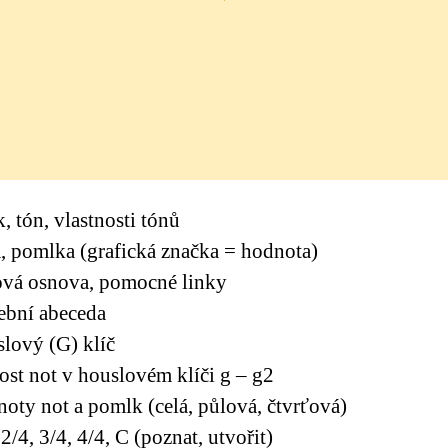
, tón, vlastnosti tónů
, pomlka (grafická značka = hodnota)
ová osnova, pomocné linky
ební abeceda
lový (G) klíč
ost not v houslovém klíči g – g2
oty not a pomlk (celá, půlová, čtvrťová)
 2/4, 3/4, 4/4, C (poznat, utvořit)