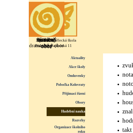
Přejít na obsah
výtvarný
literárně
taneční
hudební
Základní umělecká škola
dramatický obor
obor
obor
obor
Praha 10, Bajkalská 11
Přeskočit menu
Aktuality
zvuk
Akce školy
nota
Omluvenky
not
Pobočka Kolovraty
hud
Přijímací řízení
▼
hous
Obory
▼
znal
Hudební nauka
▼
hodn
Rozvrhy
▼
Organizace školního
takt
roku