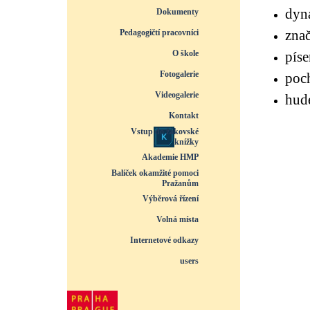
dyna
Dokumenty
▼
znač
Pedagogičtí pracovníci
▼
O škole
píse
▼
Fotogalerie
▼
poch
Videogalerie
▼
hude
Kontakt
Vstup do žákovské
knížky
Akademie HMP
Balíček okamžité pomoci
Pražanům
Výběrová řízení
Volná místa
Internetové odkazy
users