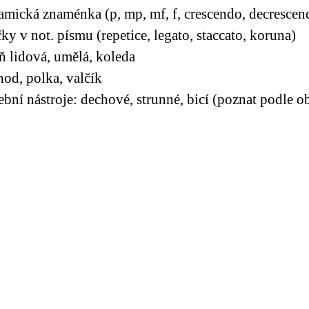
mická znaménka (p, mp, mf, f, crescendo, decrescen
ky v not. písmu (repetice, legato, staccato, koruna)
ň lidová, umělá, koleda
od, polka, valčík
bní nástroje: dechové, strunné, bicí (poznat podle o