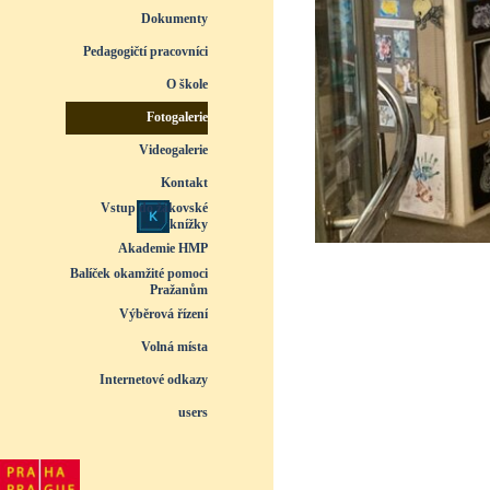
Dokumenty
▼
Pedagogičtí pracovníci
▼
O škole
▼
Fotogalerie
▼
Videogalerie
▼
Kontakt
Vstup do žákovské
knížky
Akademie HMP
Balíček okamžité pomoci
Pražanům
Výběrová řízení
Volná místa
Internetové odkazy
users