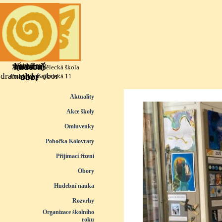
Přejít na obsah
výtvarný
literárně
taneční
hudební
Základní umělecká škola
dramatický obor
obor
obor
obor
Praha 10, Bajkalská 11
Přeskočit menu
Aktuality
Akce školy
Omluvenky
Pobočka Kolovraty
Přijímací řízení
▼
Obory
▼
Hudební nauka
▼
Rozvrhy
▼
Organizace školního
roku