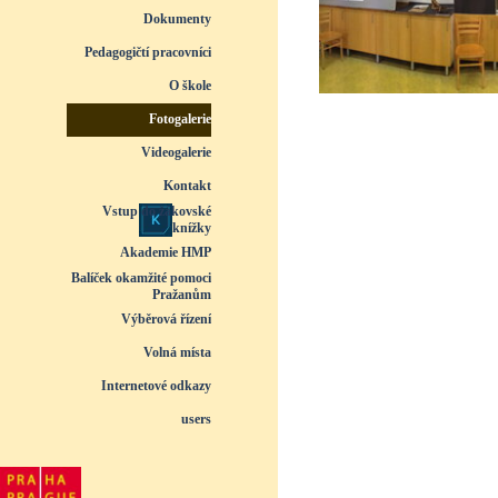
Dokumenty
▼
Pedagogičtí pracovníci
▼
O škole
▼
Fotogalerie
▼
Videogalerie
▼
Kontakt
Vstup do žákovské
knížky
Akademie HMP
Balíček okamžité pomoci
Pražanům
Výběrová řízení
Volná místa
Internetové odkazy
users