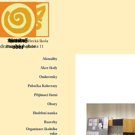
Přejít na obsah
výtvarný
literárně
taneční
hudební
Základní umělecká škola
dramatický obor
obor
obor
obor
Praha 10, Bajkalská 11
Přeskočit menu
Aktuality
Akce školy
Omluvenky
Pobočka Kolovraty
Přijímací řízení
▼
Obory
▼
Hudební nauka
▼
Rozvrhy
▼
Organizace školního
roku