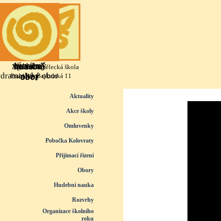
Přejít na obsah
výtvarný
literárně
taneční
hudební
Základní umělecká škola
dramatický obor
obor
obor
obor
Praha 10, Bajkalská 11
Přeskočit menu
Aktuality
Akce školy
Omluvenky
Pobočka Kolovraty
Přijímací řízení
▼
Obory
▼
Hudební nauka
▼
Rozvrhy
▼
Organizace školního
roku