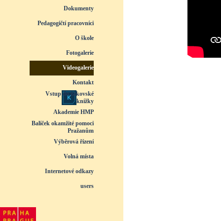
Dokumenty
▼
Pedagogičtí pracovníci
▼
O škole
▼
Fotogalerie
▼
Videogalerie
▼
Kontakt
Vstup do žákovské
knížky
Akademie HMP
Balíček okamžité pomoci
Pražanům
Výběrová řízení
Volná místa
Internetové odkazy
users