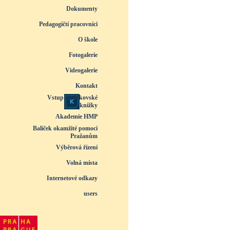
Dokumenty
▼
Pedagogičtí pracovníci
▼
O škole
▼
Fotogalerie
▼
Videogalerie
▼
Kontakt
Vstup do žákovské
knížky
Akademie HMP
Balíček okamžité pomoci
Pražanům
Výběrová řízení
Volná místa
Internetové odkazy
users