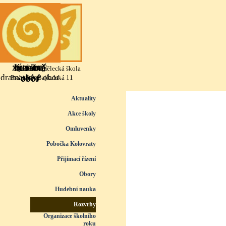
Přejít na obsah
výtvarný
literárně
taneční
hudební
Základní umělecká škola
dramatický obor
obor
obor
obor
Praha 10, Bajkalská 11
Přeskočit menu
Aktuality
Akce školy
Omluvenky
Pobočka Kolovraty
Přijímací řízení
▼
Obory
▼
Hudební nauka
▼
Rozvrhy
▼
Organizace školního
roku