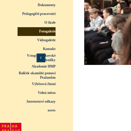
Dokumenty
▼
Pedagogičtí pracovníci
▼
O škole
▼
Fotogalerie
▼
Videogalerie
▼
Kontakt
Vstup do žákovské
knížky
Akademie HMP
Balíček okamžité pomoci
Pražanům
Výběrová řízení
Volná místa
Internetové odkazy
users