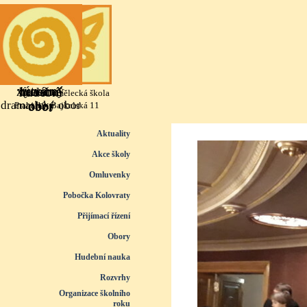
Přejít na obsah
výtvarný
literárně
taneční
hudební
Základní umělecká škola
dramatický obor
obor
obor
obor
Praha 10, Bajkalská 11
Přeskočit menu
Aktuality
Akce školy
Omluvenky
Pobočka Kolovraty
Přijímací řízení
▼
Obory
▼
Hudební nauka
▼
Rozvrhy
▼
Organizace školního
roku