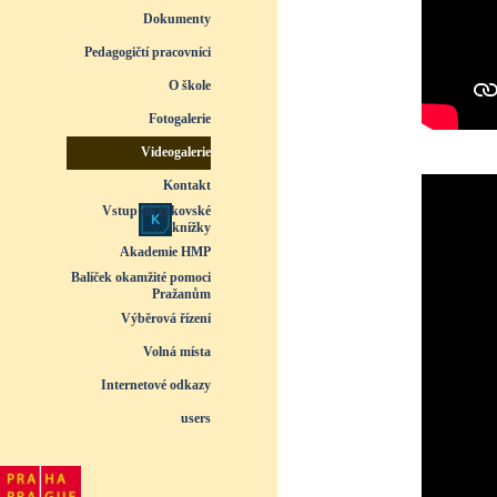
Dokumenty
▼
Pedagogičtí pracovníci
▼
O škole
▼
Fotogalerie
▼
Videogalerie
▼
Kontakt
Vstup do žákovské
knížky
Akademie HMP
Balíček okamžité pomoci
Pražanům
Výběrová řízení
Volná místa
Internetové odkazy
users