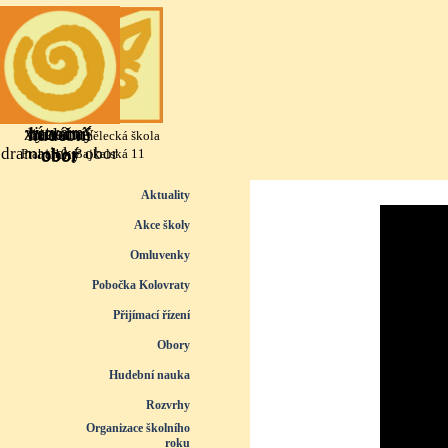
Přejít na obsah
výtvarný
literárně
taneční
hudební
Základní umělecká škola
dramatický obor
obor
obor
obor
Praha 10, Bajkalská 11
Přeskočit menu
Aktuality
Akce školy
Omluvenky
Pobočka Kolovraty
Přijímací řízení
▼
Obory
▼
Hudební nauka
▼
Rozvrhy
▼
Organizace školního
roku