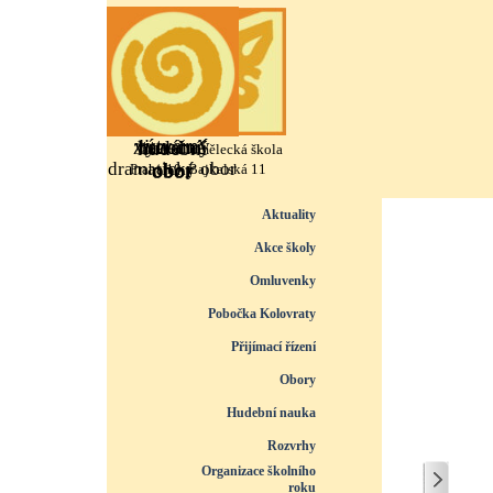
Přejít na obsah
výtvarný
literárně
taneční
hudební
Základní umělecká škola
dramatický obor
obor
obor
obor
Praha 10, Bajkalská 11
Přeskočit menu
Aktuality
Akce školy
Omluvenky
Pobočka Kolovraty
Přijímací řízení
▼
Obory
▼
Hudební nauka
▼
Rozvrhy
▼
Organizace školního
roku