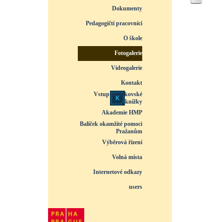
Dokumenty
▼
Pedagogičtí pracovníci
▼
O škole
▼
Fotogalerie
▼
Videogalerie
▼
Kontakt
Vstup do žákovské
knížky
1
/
8
Akademie HMP
Balíček okamžité pomoci
Pražanům
Výběrová řízení
Volná místa
Internetové odkazy
users