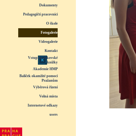
Dokumenty
▼
Pedagogičtí pracovníci
▼
O škole
▼
Fotogalerie
▼
Videogalerie
▼
Kontakt
Vstup do žákovské
knížky
Akademie HMP
Balíček okamžité pomoci
Pražanům
Výběrová řízení
Volná místa
Internetové odkazy
users