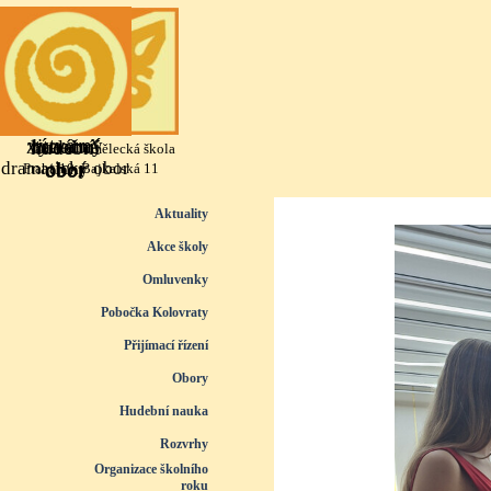
Přejít na obsah
výtvarný
literárně
taneční
hudební
Základní umělecká škola
dramatický obor
obor
obor
obor
Praha 10, Bajkalská 11
Přeskočit menu
Aktuality
Akce školy
Omluvenky
Pobočka Kolovraty
Přijímací řízení
▼
Obory
▼
Hudební nauka
▼
Rozvrhy
▼
Organizace školního
roku