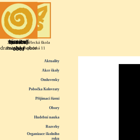
Přejít na obsah
výtvarný
literárně
taneční
hudební
Základní umělecká škola
dramatický obor
obor
obor
obor
Praha 10, Bajkalská 11
Přeskočit menu
Aktuality
Akce školy
Omluvenky
Pobočka Kolovraty
Přijímací řízení
▼
Obory
▼
Hudební nauka
▼
Rozvrhy
▼
Organizace školního
roku