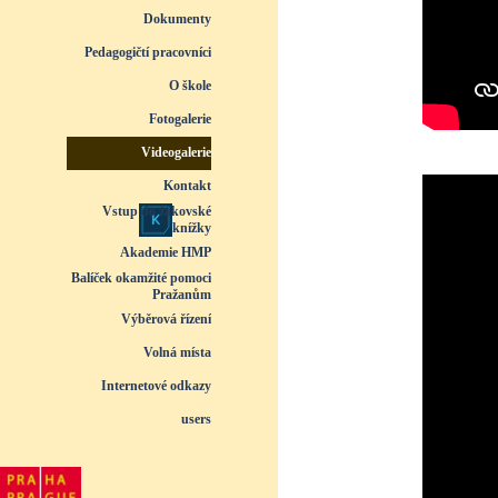
Dokumenty
▼
Pedagogičtí pracovníci
▼
O škole
▼
Fotogalerie
▼
Videogalerie
▼
Kontakt
Vstup do žákovské
knížky
Akademie HMP
Balíček okamžité pomoci
Pražanům
Výběrová řízení
Volná místa
Internetové odkazy
users