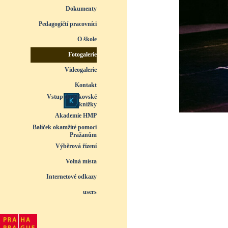
Dokumenty
▼
Pedagogičtí pracovníci
▼
O škole
▼
Fotogalerie
▼
Videogalerie
▼
Kontakt
Vstup do žákovské
knížky
Akademie HMP
Balíček okamžité pomoci
Pražanům
Výběrová řízení
Volná místa
Internetové odkazy
users