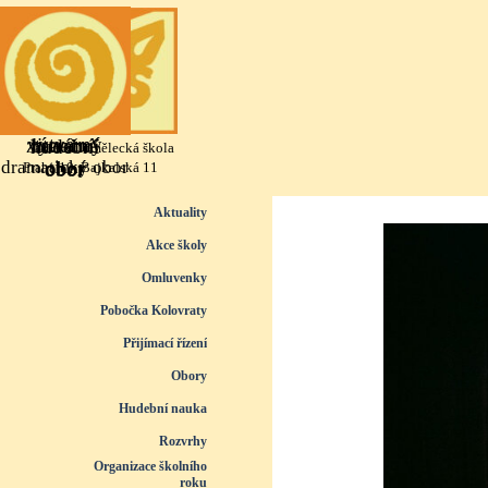
Přejít na obsah
výtvarný
literárně
taneční
hudební
Základní umělecká škola
dramatický obor
obor
obor
obor
Praha 10, Bajkalská 11
Přeskočit menu
Aktuality
Akce školy
Omluvenky
Pobočka Kolovraty
Přijímací řízení
▼
Obory
▼
Hudební nauka
▼
Rozvrhy
▼
Organizace školního
roku