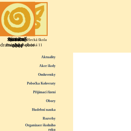
Přejít na obsah
výtvarný
literárně
taneční
hudební
Základní umělecká škola
dramatický obor
obor
obor
obor
Praha 10, Bajkalská 11
Přeskočit menu
Aktuality
Akce školy
Omluvenky
Pobočka Kolovraty
Přijímací řízení
▼
Obory
▼
Hudební nauka
▼
Rozvrhy
▼
Organizace školního
roku