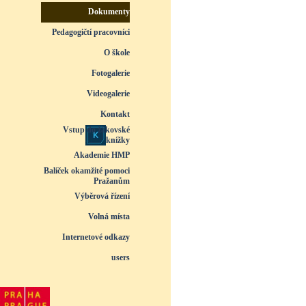
Dokumenty
▼
Pedagogičtí pracovníci
▼
O škole
▼
Fotogalerie
▼
Videogalerie
▼
Kontakt
Vstup do žákovské
knížky
Akademie HMP
Balíček okamžité pomoci
Pražanům
Výběrová řízení
Volná místa
Internetové odkazy
users