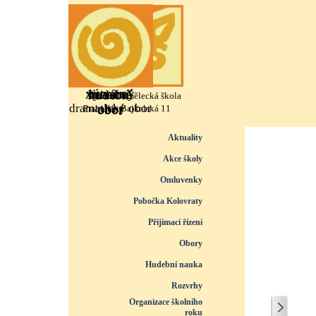
Přejít na obsah
výtvarný
literárně
taneční
hudební
Základní umělecká škola
dramatický obor
obor
obor
obor
Praha 10, Bajkalská 11
Přeskočit menu
Aktuality
Akce školy
Omluvenky
Pobočka Kolovraty
Přijímací řízení
▼
Obory
▼
Hudební nauka
▼
Rozvrhy
▼
Organizace školního
roku