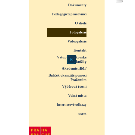
Dokumenty
▼
Pedagogičtí pracovníci
▼
O škole
▼
Fotogalerie
▼
Videogalerie
▼
Kontakt
Vstup do žákovské
knížky
1
/
42
Akademie HMP
Balíček okamžité pomoci
Pražanům
Výběrová řízení
Volná místa
Internetové odkazy
users