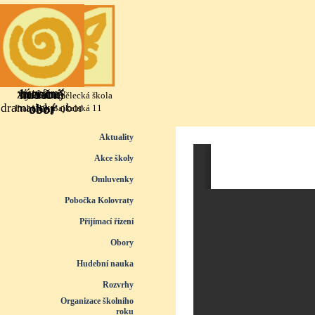
Přejít na obsah
výtvarný
literárně
taneční
hudební
Základní umělecká škola
dramatický obor
obor
obor
obor
Praha 10, Bajkalská 11
Přeskočit menu
Aktuality
Akce školy
Omluvenky
Pobočka Kolovraty
Přijímací řízení
▼
Obory
▼
Hudební nauka
▼
Rozvrhy
▼
Organizace školního
roku