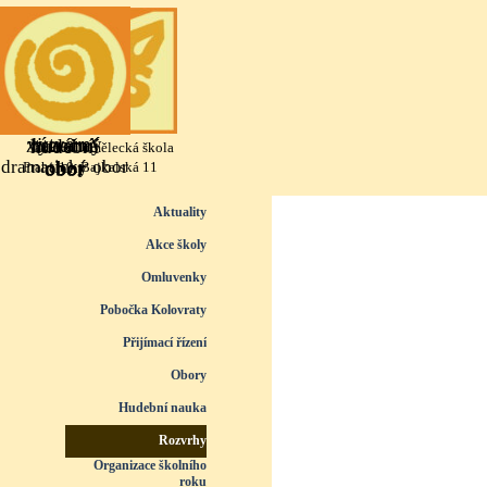
Přejít na obsah
výtvarný
literárně
taneční
hudební
Základní umělecká škola
dramatický obor
obor
obor
obor
Praha 10, Bajkalská 11
Přeskočit menu
Aktuality
Akce školy
Omluvenky
Pobočka Kolovraty
Přijímací řízení
▼
Obory
▼
Hudební nauka
▼
Rozvrhy
▼
Organizace školního
roku