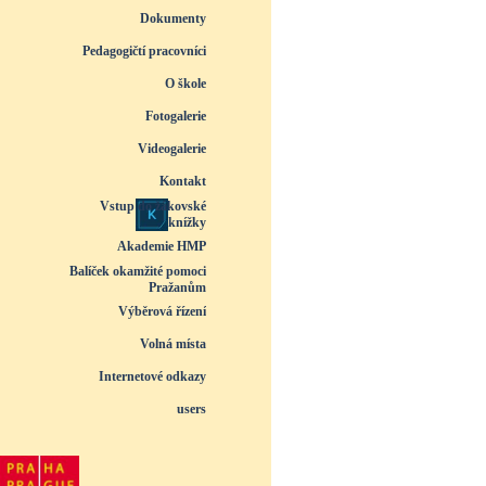
Dokumenty
▼
Pedagogičtí pracovníci
▼
O škole
▼
Fotogalerie
▼
Videogalerie
▼
Kontakt
Vstup do žákovské
knížky
Akademie HMP
Balíček okamžité pomoci
Pražanům
Výběrová řízení
Volná místa
Internetové odkazy
users