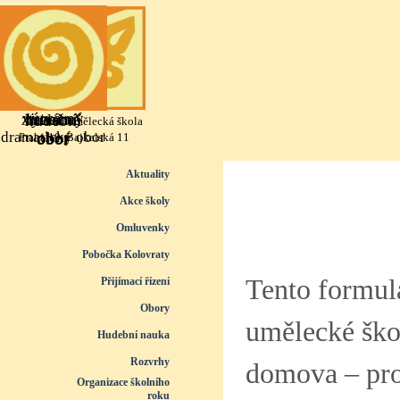
Přejít na obsah
výtvarný
literárně
taneční
hudební
Základní umělecká škola
dramatický obor
obor
obor
obor
Praha 10, Bajkalská 11
Přeskočit menu
Aktuality
Akce školy
Omluvenky
Pobočka Kolovraty
Tento formul
Přijímací řízení
▼
Obory
▼
umělecké ško
Hudební nauka
▼
Rozvrhy
▼
domova – pro
Organizace školního
roku