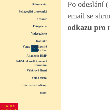
Po odeslání (
Dokumenty
▼
Pedagogičtí pracovníci
▼
email se shrn
O škole
▼
odkazu pro n
Fotogalerie
▼
Videogalerie
▼
Kontakt
Vstup do žákovské
knížky
Akademie HMP
Balíček okamžité pomoci
Pražanům
Výběrová řízení
Volná místa
Internetové odkazy
users