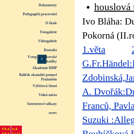
houslová 
Dokumenty
▼
Pedagogičtí pracovníci
▼
Ivo Bláha: D
O škole
▼
Fotogalerie
▼
Pokorná (II.r
Videogalerie
▼
1.věta
Kontakt
Vstup do žákovské
G.Fr.Händel:
knížky
Akademie HMP
Zdobinská,Ja
Balíček okamžité pomoci
Pražanům
Výběrová řízení
A. Dvořák:Dr
Volná místa
Franců, Pavl
Internetové odkazy
users
Suzuki :Alle
Roubíčková 