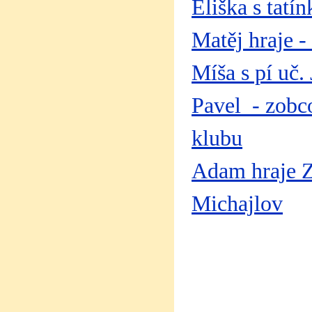
Eliška s tatí
Matěj hraje 
Míša s pí uč.
Pavel - zobco
klubu
Adam hraje Zl
Michajlov