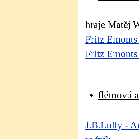
hraje Matěj W
Fritz Emonts
Fritz Emonts
flétnová 
J.B.Lully - A