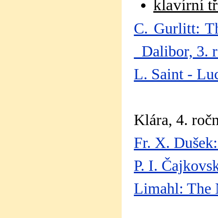
klavírní 
C. Gurlitt: T
Dalibor, 3. 
L. Saint - Lu
Klára, 4. roč
Fr. X. Dušek:
P. I. Čajkovs
Limahl: The 