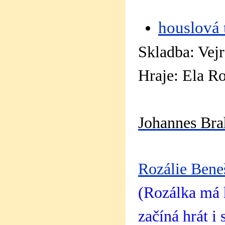
houslová 
Skladba: Vej
Hraje:
Ela Ro
Johannes Br
Rozálie Bene
(Rozálka má h
začíná hrát 