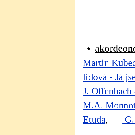
akordeonov
Martin Kube
lidová - Já 
J. Offenbac
M.A. Monnot
Etuda
,
G.