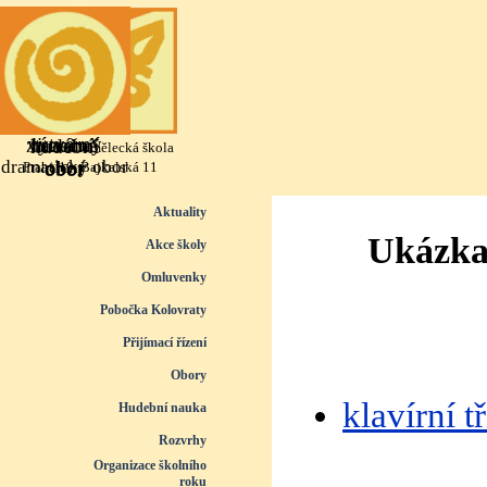
Přejít na obsah
výtvarný
literárně
taneční
hudební
Základní umělecká škola
dramatický obor
obor
obor
obor
Praha 10, Bajkalská 11
Přeskočit menu
Aktuality
Ukázka 
Akce školy
Omluvenky
Pobočka Kolovraty
Přijímací řízení
▼
Obory
▼
klavírní 
Hudební nauka
▼
Rozvrhy
▼
Organizace školního
roku