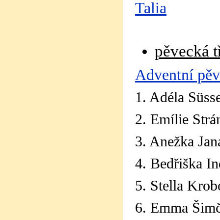
Talia
pěvecká t
Adventní pěv
1. Adéla Süss
2. Emílie Strá
3. Anežka Jan
4. Bedřiška In
5. Stella Kro
6. Emma Šimče