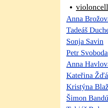
violoncel
Anna Brožov
Tadeáš Duch
Sonja Savin
Petr Svoboda
Anna Havlov
Kateřina Žďá
Kristýna Bla
Šimon Bandú