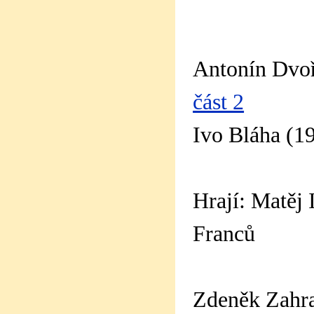
Antonín Dvoř
část 2
Ivo Bláha (19
Hrají: Matěj
Franců
Zdeněk Zahr