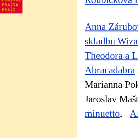
Anna Zárubova
skladbu Wiza
Theodora a L
Abracadabra
Marianna Pok
Jaroslav Mašt
minuetto
,
A