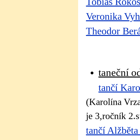
Tobiáš Roko
Veronika Vy
Theodor Ber
taneční o
tančí Karo
(Karolína Vr
je 3,ročník 2.
tančí Alžbět