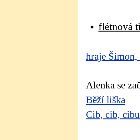
flétnová t
hraje Šimon
Alenka se zač
Běží liška
Cib, cib, cib