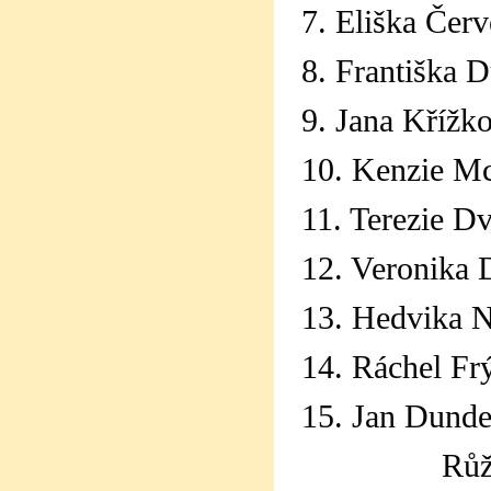
7. Eliška Čer
8. Františka D
9. Jana Křížk
10. Kenzie Mc
11. Terezie D
12. Veronika 
13. Hedvika N
14. Ráchel Frý
15. Jan Dunder
Růže z pa