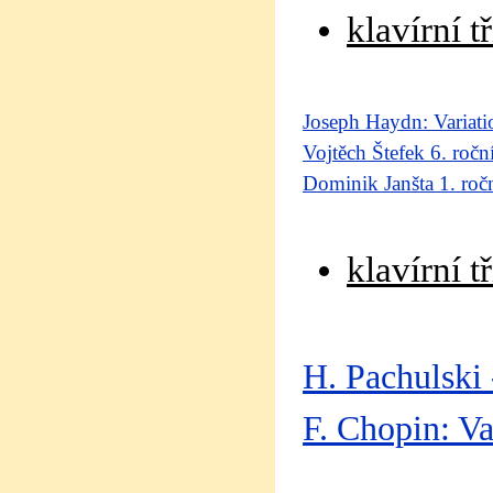
klavírní 
Joseph Haydn: Variat
Vojtěch Štefek 6. ročn
Dominik Janšta 1. ro
klavírní 
H. Pachulski
F. Chopin: V