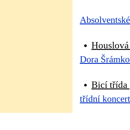
Absolventské
Houslová 
Dora Šrámkov
Bicí tříd
třídní koncer