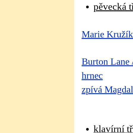
pěvecká t
Marie Kruží
Burton Lane 
hrnec
zpívá Magdal
klavírní 