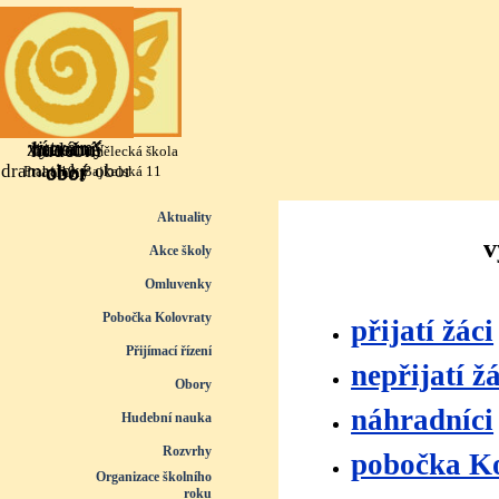
Přejít na obsah
výtvarný
literárně
taneční
hudební
Základní umělecká škola
dramatický obor
obor
obor
obor
Praha 10, Bajkalská 11
Přeskočit menu
Aktuality
v
Akce školy
Omluvenky
Pobočka Kolovraty
přijatí žáci
Přijímací řízení
▼
nepřijatí žá
Obory
▼
náhradníci
Hudební nauka
▼
Rozvrhy
▼
pobočka K
Organizace školního
roku