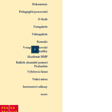
Dokumenty
▼
Pedagogičtí pracovníci
▼
O škole
▼
Fotogalerie
▼
Videogalerie
▼
Kontakt
Vstup do žákovské
knížky
Akademie HMP
Balíček okamžité pomoci
Pražanům
Výběrová řízení
Volná místa
Internetové odkazy
users