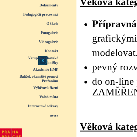
Věková katego
Dokumenty
▼
Pedagogičtí pracovníci
▼
Přípravná
O škole
▼
Fotogalerie
▼
grafickými 
Videogalerie
▼
modelovat
Kontakt
Vstup do žákovské
knížky
pevný rozv
Akademie HMP
Balíček okamžité pomoci
do on-line
Pražanům
Výběrová řízení
ZAMĚŘEN
Volná místa
Internetové odkazy
users
Věková katego