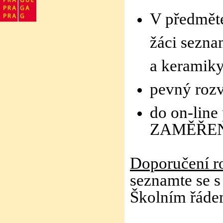
V předmě
žáci sezna
a keramiky
pevný rozv
do on-line 
ZAMĚŘEN
Doporučení r
seznamte se 
Školním řáde