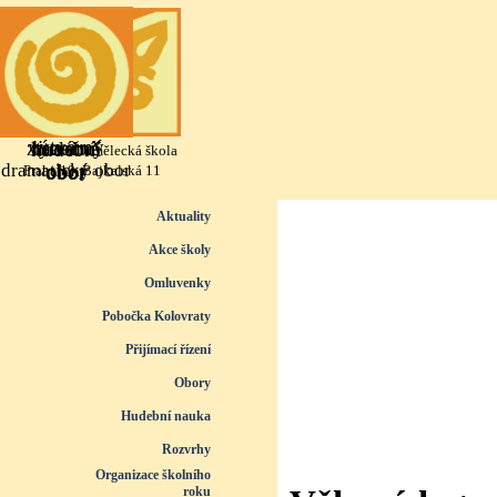
Přejít na obsah
výtvarný
literárně
taneční
hudební
Základní umělecká škola
dramatický obor
obor
obor
obor
Praha 10, Bajkalská 11
Přeskočit menu
Aktuality
Akce školy
Omluvenky
Pobočka Kolovraty
Přijímací řízení
▼
Obory
▼
Hudební nauka
▼
Rozvrhy
▼
Organizace školního
roku